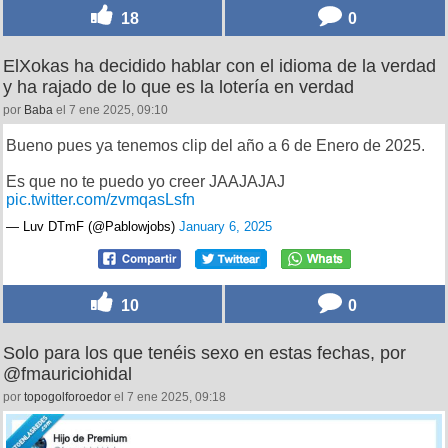
18
0
ElXokas ha decidido hablar con el idioma de la verdad
y ha rajado de lo que es la lotería en verdad
por
Baba
el 7 ene 2025, 09:10
Bueno pues ya tenemos clip del año a 6 de Enero de 2025.
Es que no te puedo yo creer JAAJAJAJ
pic.twitter.com/zvmqasLsfn
— Luv DTmF (@Pablowjobs)
January 6, 2025
10
0
Solo para los que tenéis sexo en estas fechas, por
@fmauriciohidal
por
topogolforoedor
el 7 ene 2025, 09:18