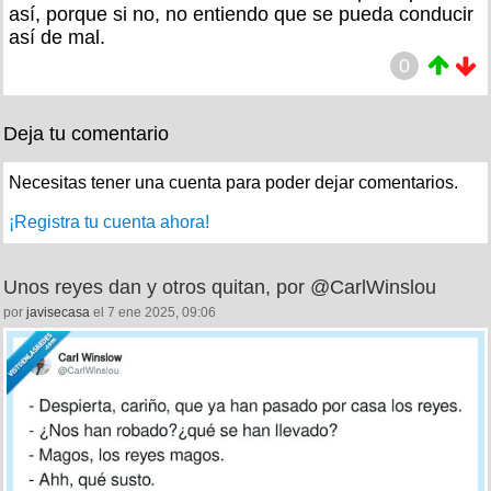
así, porque si no, no entiendo que se pueda conducir
así de mal.
0
Deja tu comentario
Necesitas tener una cuenta para poder dejar comentarios.
¡Registra tu cuenta ahora!
Unos reyes dan y otros quitan, por @CarlWinslou
por
javisecasa
el 7 ene 2025, 09:06