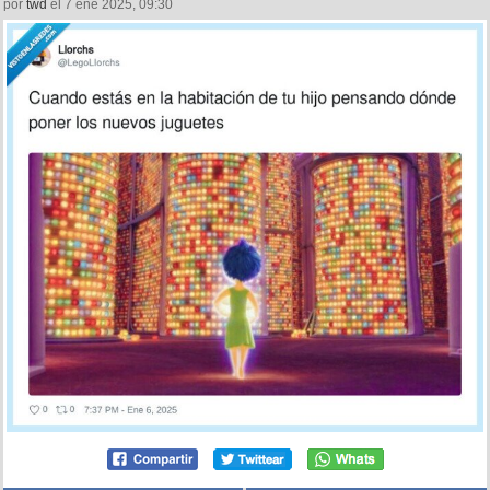
por
twd
el 7 ene 2025, 09:30