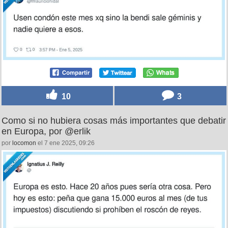
10
3
Como si no hubiera cosas más importantes que debatir
en Europa, por @erlik
por
locomon
el 7 ene 2025, 09:26