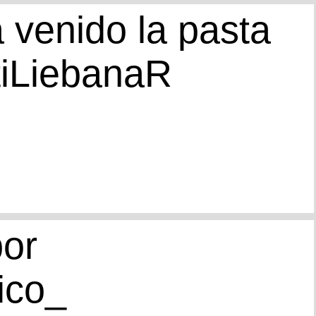
 venido la pasta
tiLiebanaR
por
ico_