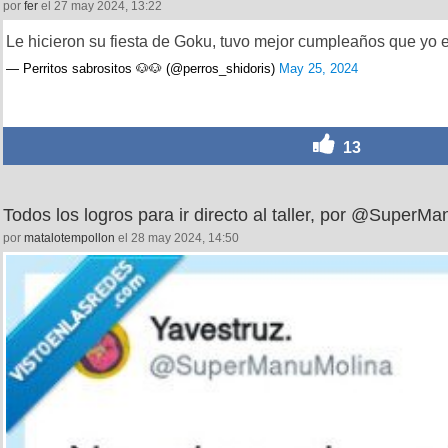
por
fer
el 27 may 2024, 13:22
Le hicieron su fiesta de Goku, tuvo mejor cumpleaños que yo e
— Perritos sabrositos 🐶🐶 (@perros_shidoris)
May 25, 2024
13
Todos los logros para ir directo al taller, por @SuperM
por
matalotempollon
el 28 may 2024, 14:50