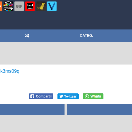
CATEG.
cek3ms09q