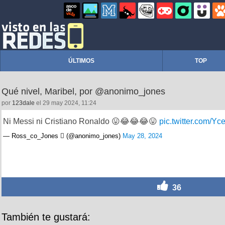
ÚLTIMOS
TOP
Qué nivel, Maribel, por @anonimo_jones
por
123dale
el 29 may 2024, 11:24
Ni Messi ni Cristiano Ronaldo 😛😂😂😂😛
pic.twitter.com/Y
— Ross_co_Jones  (@anonimo_jones)
May 28, 2024
36
También te gustará: