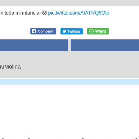
n toda mi infancia. 🥹
pic.twitter.com/AlATNQ6Otp
anuMolina