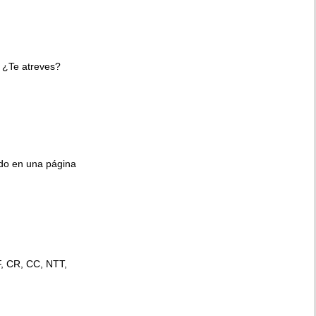
 ¿Te atreves?
ido en una página
F, CR, CC, NTT,