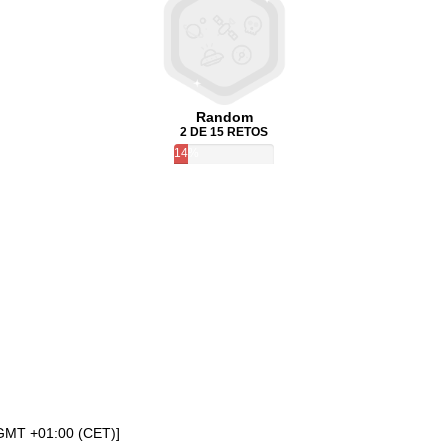
Random
2 DE 15 RETOS
14%
[GMT +01:00 (CET)]