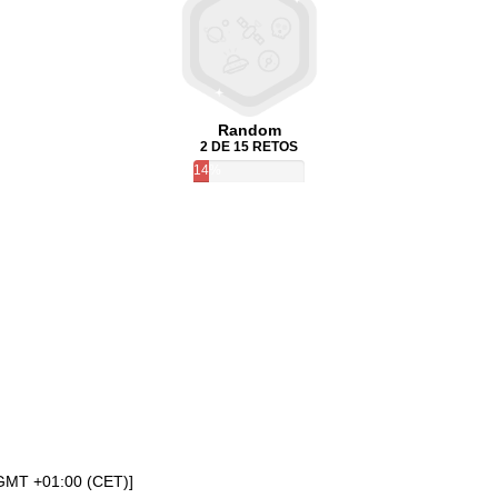
Random
2 DE 15 RETOS
14%
[GMT +01:00 (CET)]