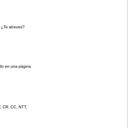
 ¿Te atreves?
ido en una página
F, CR, CC, NTT,