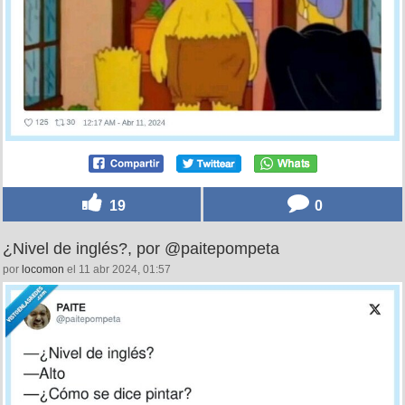
19
0
¿Nivel de inglés?, por @paitepompeta
por
locomon
el 11 abr 2024, 01:57