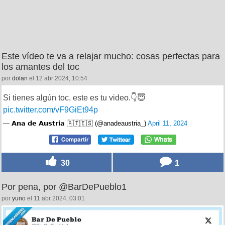
Este vídeo te va a relajar mucho: cosas perfectas para
los amantes del toc
por
dolan
el 12 abr 2024, 10:54
Si tienes algún toc, este es tu video.👇😇
pic.twitter.com/vF9GiEt94p
— 𝗔𝗻𝗮 𝗱𝗲 𝗔𝘂𝘀𝘁𝗿𝗶𝗮 🇦🇹🇪🇸 (@anadeaustria_)
April 11, 2024
30
1
Por pena, por @BarDePueblo1
por
yuno
el 11 abr 2024, 03:01