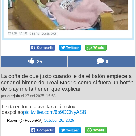
25
0
La coña de que justo cuando le da el balón empiece a
sonar el himno del Real Madrid como si fuera un botón
de play me la tienen que explicar
por
errejota
el 27 oct 2025, 15:58
Le da en toda la avellana tú, estoy
despollao
pic.twitter.com/6p9OONyASB
— Rеvеn (@RevenRV)
October 26, 2025