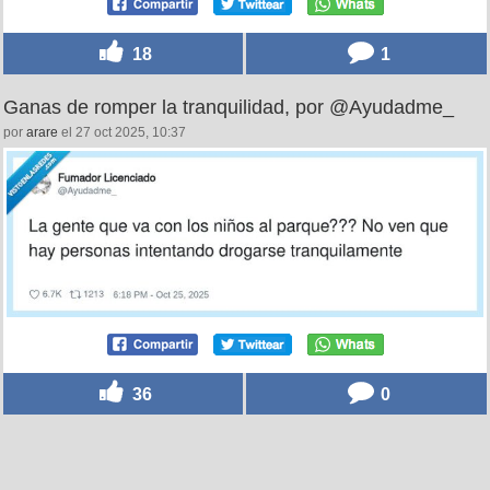
18
1
Ganas de romper la tranquilidad, por @Ayudadme_
por
arare
el 27 oct 2025, 10:37
36
0