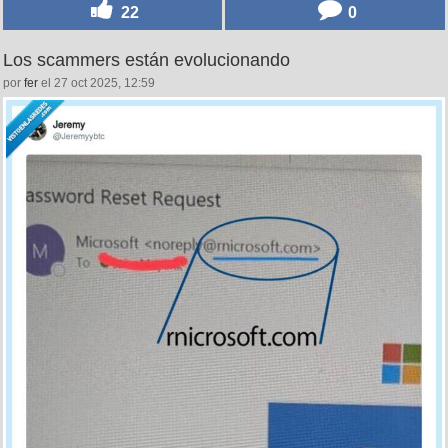
22
0
Los scammers están evolucionando
por
fer
el 27 oct 2025, 12:59