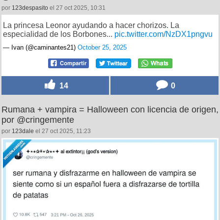
por
123despasito
el 27 oct 2025, 10:31
La princesa Leonor ayudando a hacer chorizos. La
especialidad de los Borbones...
pic.twitter.com/NzDX1pngvu
— Ivan (@caminantes21)
October 25, 2025
14
0
Rumana + vampira = Halloween con licencia de origen,
por @cringemente
por
123dale
el 27 oct 2025, 11:23