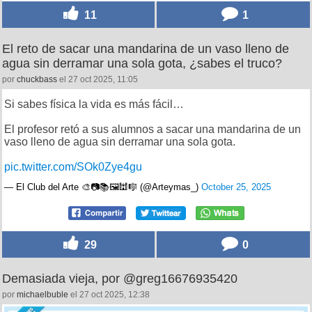
11
1
El reto de sacar una mandarina de un vaso lleno de
agua sin derramar una sola gota, ¿sabes el truco?
por
chuckbass
el 27 oct 2025, 11:05
Si sabes física la vida es más fácil…
El profesor retó a sus alumnos a sacar una mandarina de un
vaso lleno de agua sin derramar una sola gota.
pic.twitter.com/SOk0Zye4gu
— El Club del Arte 🎨📷📚🖼🕍🎼 (@Arteymas_)
October 25, 2025
29
0
Demasiada vieja, por @greg16676935420
por
michaelbuble
el 27 oct 2025, 12:38