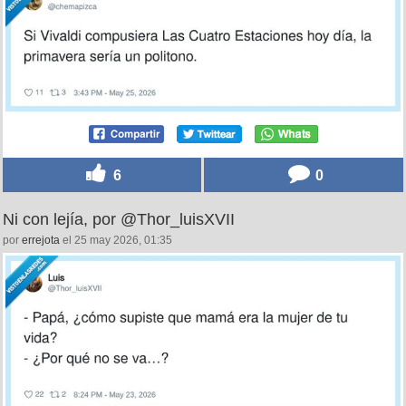
6
0
Ni con lejía, por @Thor_luisXVII
por
errejota
el 25 may 2026, 01:35