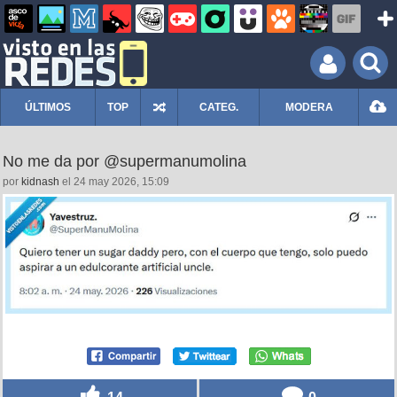
ÚLTIMOS
TOP
CATEG.
MODERA
No me da por @supermanumolina
por
kidnash
el 24 may 2026, 15:09
14
0