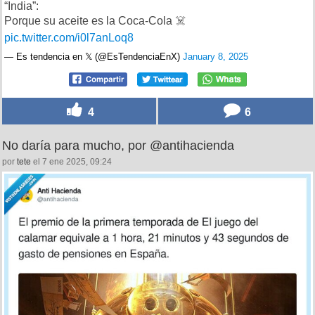
“India”:
Porque su aceite es la Coca-Cola ☠️
pic.twitter.com/i0l7anLoq8
— Es tendencia en 𝕏 (@EsTendenciaEnX)
January 8, 2025
4
6
No daría para mucho, por @antihacienda
por
tete
el 7 ene 2025, 09:24