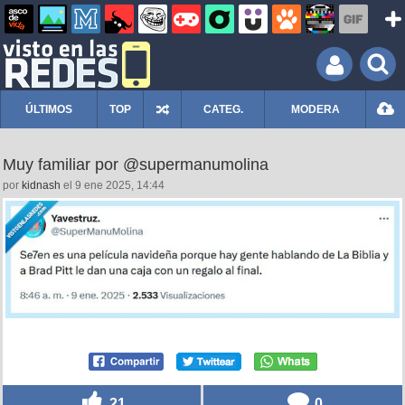
ÚLTIMOS
TOP
CATEG.
MODERA
Muy familiar por @supermanumolina
por
kidnash
el 9 ene 2025, 14:44
21
0