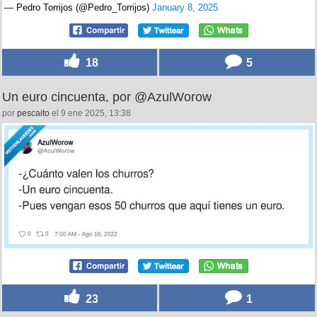
— Pedro Torrijos (@Pedro_Torrijos)
January 8, 2025
18
5
Un euro cincuenta, por @AzulWorow
por
pescaito
el 9 ene 2025, 13:38
23
1