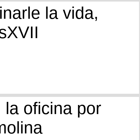
narle la vida,
sXVII
la oficina por
olina