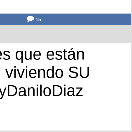
15
s que están
 viviendo SU
yDaniloDiaz