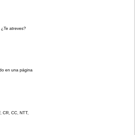
 ¿Te atreves?
ido en una página
F, CR, CC, NTT,