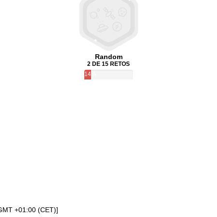
Random
2 DE 15 RETOS
14%
[GMT +01:00 (CET)]