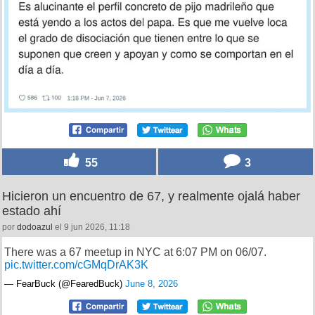
55
3
Hicieron un encuentro de 67, y realmente ojalá haber
estado ahí
por
dodoazul
el 9 jun 2026, 11:18
There was a 67 meetup in NYC at 6:07 PM on 06/07.
pic.twitter.com/cGMqDrAK3K
— FearBuck (@FearedBuck)
June 8, 2026