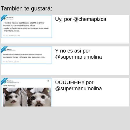
También te gustará:
Uy, por @chemapizca
Y no es así por
@supermanumolina
UUUUHHH!! por
@supermanumolina