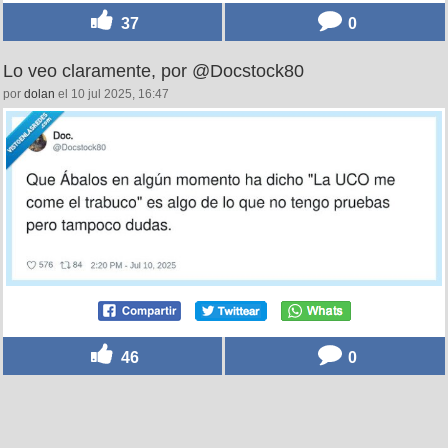
37
0
Lo veo claramente, por @Docstock80
por
dolan
el 10 jul 2025, 16:47
46
0