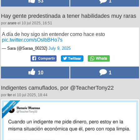
53
1
Hay gente predestinada a tener habilidades muy raras
por
arare
el 10 jul 2025, 16:51
A día de hoy sigo sin entender como hace esto
pic.twitter.com/sOslbBHo7s
— Sara (@Saraa_00232)
July 9, 2025
10
1
Indigentes camuflados, por @TeacherTony22
por
fer
el 10 jul 2025, 18:44