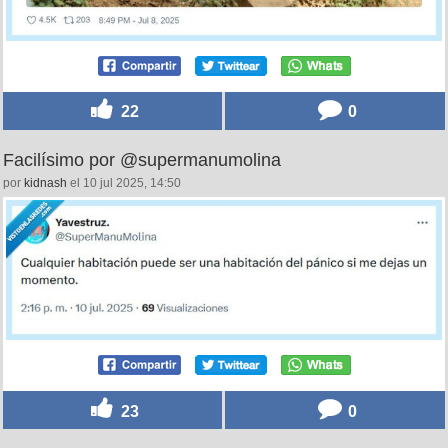
22
0
Facilísimo por @supermanumolina
por
kidnash
el 10 jul 2025, 14:50
23
0