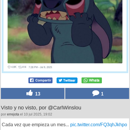
13
1
Visto y no visto, por @CarlWinslou
por
errejota
el 10 jul 2025, 19:02
Cada vez que empieza un mes...
pic.twitter.com/FQ3qhJkhpo