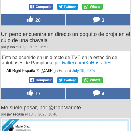
20
3
Un perro encuentra en directo un poquito de droja en el
culo de una chavala
por
yuno
el 10 jul 2025, 16:51
Esto ha ocurrido en un directo de TVE en la estación de
autobuses de Pamplona.
pic.twitter.com/XuHbsraIbH
— Alt Right España 𝕏 (@AltRightEspan)
July 10, 2025
17
4
Me suele pasar, por @CanMariete
por
javisecasa
el 10 jul 2025, 18:46