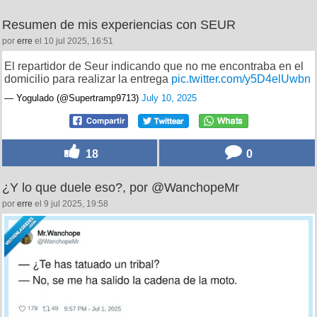
Resumen de mis experiencias con SEUR
por
erre
el 10 jul 2025, 16:51
El repartidor de Seur indicando que no me encontraba en el
domicilio para realizar la entrega
pic.twitter.com/y5D4elUwbn
— Yogulado (@Supertramp9713)
July 10, 2025
18
0
¿Y lo que duele eso?, por @WanchopeMr
por
erre
el 9 jul 2025, 19:58