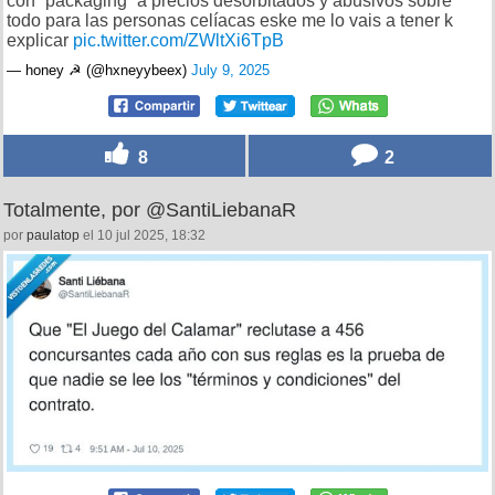
con “packaging” a precios desorbitados y abusivos sobre
todo para las personas celíacas eske me lo vais a tener k
explicar
pic.twitter.com/ZWltXi6TpB
— honey ☭ (@hxneyybeex)
July 9, 2025
8
2
Totalmente, por @SantiLiebanaR
por
paulatop
el 10 jul 2025, 18:32