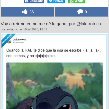
36
0
Voy a reírme como me dé la gana, por @laletroteca
por
laviladrich
el 10 jul 2025, 18:42