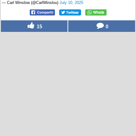
— Carl Winslow (@CarlWinslou)
July 10, 2025
15
0