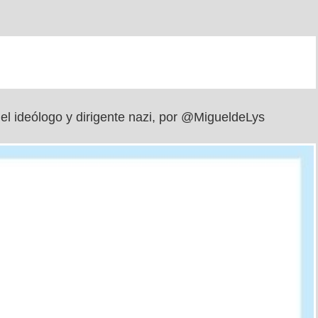
el ideólogo y dirigente nazi, por @MigueldeLys