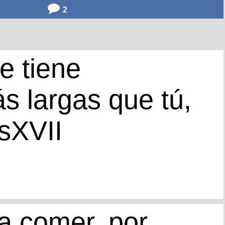
2
e tiene
s largas que tú,
sXVII
a comer, por