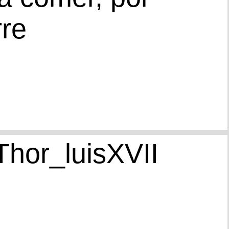
re
Thor_luisXVII