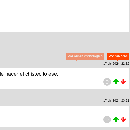
Por orden cronológico
Por mejores
17 dic 2024, 22:52
 hacer el chistecito ese.
0
17 dic 2024, 23:21
0