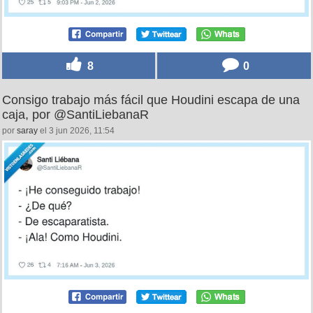
8
0
Consigo trabajo más fácil que Houdini escapa de una
caja, por @SantiLiebanaR
por
saray
el 3 jun 2026, 11:54