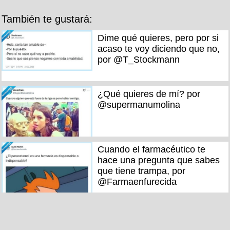
También te gustará:
Dime qué quieres, pero por si
acaso te voy diciendo que no,
por @T_Stockmann
¿Qué quieres de mí? por
@supermanumolina
Cuando el farmacéutico te
hace una pregunta que sabes
que tiene trampa, por
@Farmaenfurecida