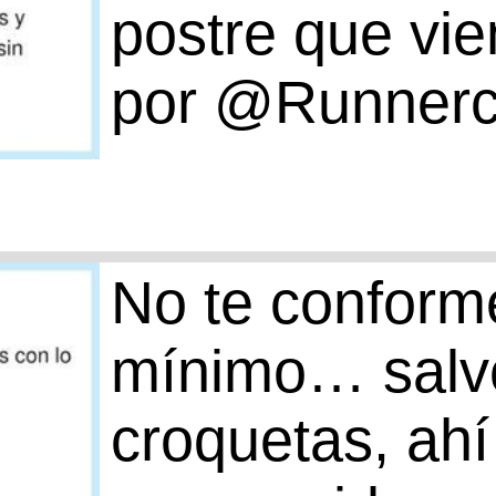
postre que vie
por @Runnerc
No te conform
mínimo… salvo
croquetas, ah