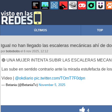
ÚLTIMOS
TOP
Igual no han llegado las escaleras mecánicas ahí de d
por
bobobobs
el 6 nov 2025, 12:12
🔴 UNA MUJER INTENTA SUBIR LAS ESCALERAS MECÁ
Las sube en sentido contrario ante la mirada estufefacta de lo
Video |
@okdiario
pic.twitter.com/TOmT7F0dpn
— Betania (@BetaniaTv)
November 5, 2025
4