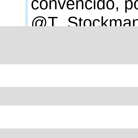
convencido, p
@T_Stockma