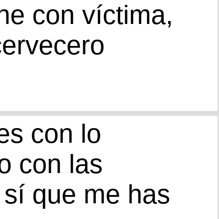
ne con víctima,
ervecero
es con lo
 con las
í sí que me has