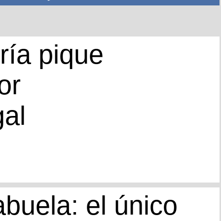
ría pique
or
al
abuela: el único