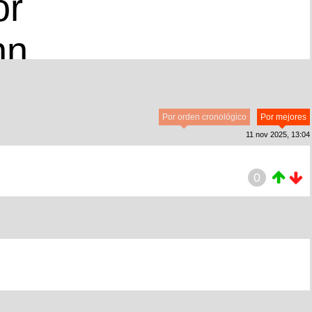
or
nn
Por orden cronológico
Por mejores
11 nov 2025, 13:04
0