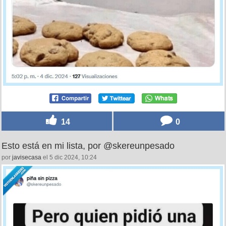
14
0
Esto está en mi lista, por @skereunpesado
por
javisecasa
el 5 dic 2024, 10:24