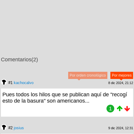
Comentarios
(2)
Por orden cronológico
Por mejores
#1
kachocalvo
8 dic 2024, 21:12
Pues todos los hilos que se publican aquí de "recogí
esto de la basura" son americanos...
1
#2
josius
9 dic 2024, 12:31