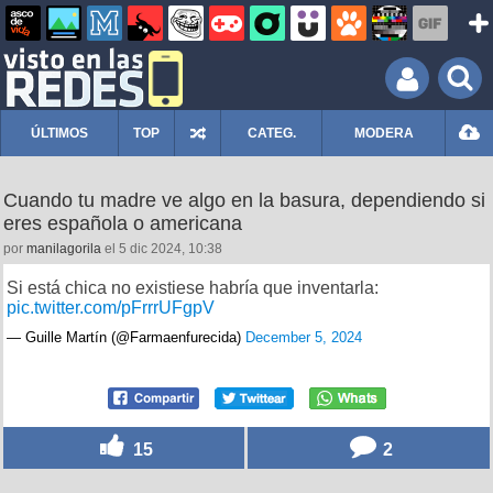
ÚLTIMOS
TOP
CATEG.
MODERA
Cuando tu madre ve algo en la basura, dependiendo si
eres española o americana
por
manilagorila
el 5 dic 2024, 10:38
Si está chica no existiese habría que inventarla:
pic.twitter.com/pFrrrUFgpV
— Guille Martín (@Farmaenfurecida)
December 5, 2024
15
2