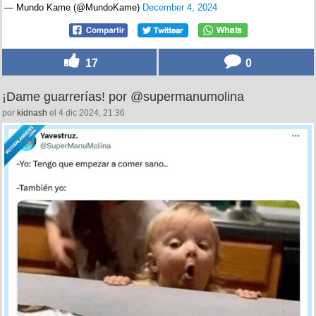
— Mundo Kame (@MundoKame)
December 4, 2024
17
0
¡Dame guarrerías! por @supermanumolina
por
kidnash
el 4 dic 2024, 21:36