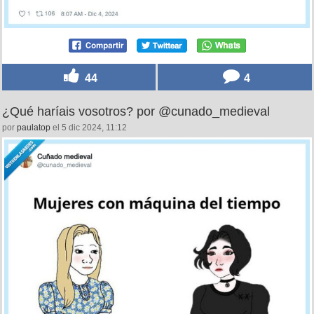
44
4
¿Qué haríais vosotros? por @cunado_medieval
por
paulatop
el 5 dic 2024, 11:12