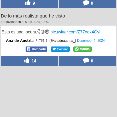
9
0
De lo más realista que he visto
por
laviladrich
el 5 dic 2024, 02:52
Esto es una locura.👇😟😇
pic.twitter.com/Z77odx4OyI
— 𝗔𝗻𝗮 𝗱𝗲 𝗔𝘂𝘀𝘁𝗿𝗶𝗮 🇦🇹🇪🇸 (@anadeaustria_)
December 4, 2024
14
0