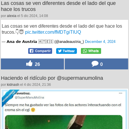
Las cosas se ven diferentes desde el lado del que
hace los trucos
por
alexia
el 5 dic 2024, 14:08
Las cosas se ven diferentes desde el lado del que hace los
trucos.👇😇
pic.twitter.com/fMDTgiTlUQ
— 𝗔𝗻𝗮 𝗱𝗲 𝗔𝘂𝘀𝘁𝗿𝗶𝗮 🇦🇹🇪🇸 (@anadeaustria_)
December 4, 2024
26
0
Haciendo el ridículo por @supermanumolina
por
kidnash
el 4 dic 2024, 21:36