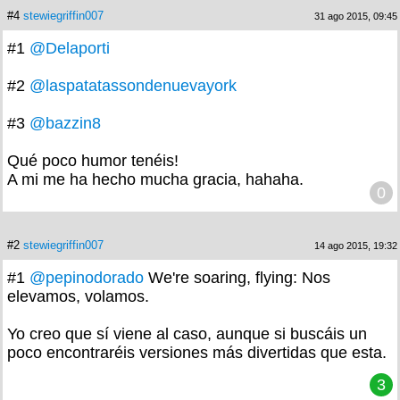
#4
stewiegriffin007
31 ago 2015, 09:45
#1
@Delaporti
#2
@laspatatassondenuevayork
#3
@bazzin8
Qué poco humor tenéis!
A mi me ha hecho mucha gracia, hahaha.
0
#2
stewiegriffin007
14 ago 2015, 19:32
#1
@pepinodorado
We're soaring, flying: Nos
elevamos, volamos.
Yo creo que sí viene al caso, aunque si buscáis un
poco encontraréis versiones más divertidas que esta.
3