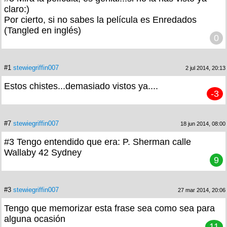
claro:)
Por cierto, si no sabes la película es Enredados
(Tangled en inglés)
0
#1
stewiegriffin007
2 jul 2014, 20:13
Estos chistes...demasiado vistos ya....
-3
#7
stewiegriffin007
18 jun 2014, 08:00
#3 Tengo entendido que era: P. Sherman calle
Wallaby 42 Sydney
9
#3
stewiegriffin007
27 mar 2014, 20:06
Tengo que memorizar esta frase sea como sea para
alguna ocasión
11