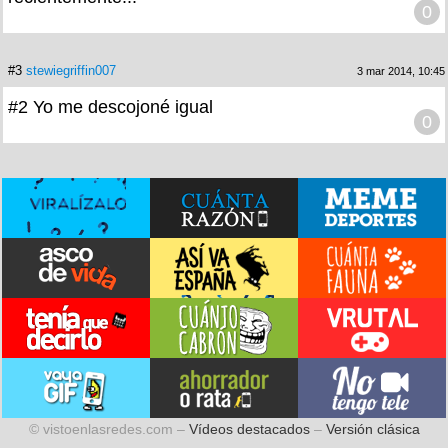
0
#3
stewiegriffin007
3 mar 2014, 10:45
#2 Yo me descojoné igual
0
© vistoenlasredes.com –
Vídeos destacados
–
Versión clásica