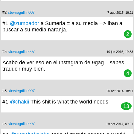
#2
stewiegriffin007
7 ago 2015, 19:11
#1
@zumbador
a Sumeria = a su media --> iban a
buscar a su media naranja.
2
#5
stewiegriffin007
10 jun 2015, 19:33
Acabo de ver eso en el Instagram de 9gag... sabes
traducir muy bien.
4
#3
stewiegriffin007
20 oct 2014, 18:11
#1
@chakii
This shit is what the world needs
13
#5
stewiegriffin007
19 oct 2014, 09:21