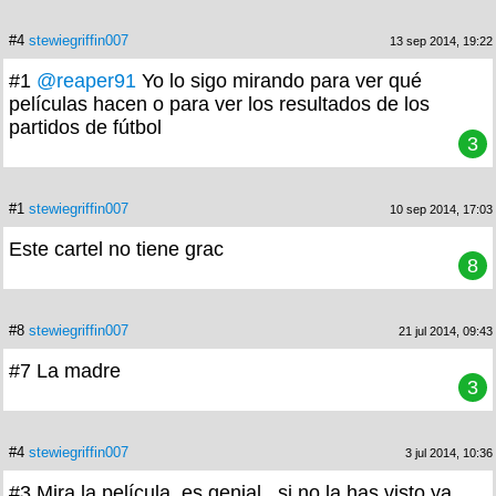
#4
stewiegriffin007
13 sep 2014, 19:22
#1
@reaper91
Yo lo sigo mirando para ver qué
películas hacen o para ver los resultados de los
partidos de fútbol
3
#1
stewiegriffin007
10 sep 2014, 17:03
Este cartel no tiene grac
8
#8
stewiegriffin007
21 jul 2014, 09:43
#7 La madre
3
#4
stewiegriffin007
3 jul 2014, 10:36
#3 Mira la película, es genial...si no la has visto ya