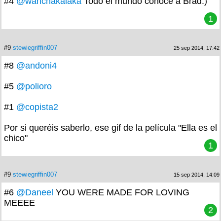
#4
@wanchakalaka
Todo el mundo conoce a Brad:)
1
#9
stewiegriffin007
25 sep 2014, 17:42
#8
@andoni4
#5
@polioro
#1
@copista2
Por si queréis saberlo, ese gif de la película "Ella es el
chico"
1
#9
stewiegriffin007
15 sep 2014, 14:09
#6
@Daneel
YOU WERE MADE FOR LOVING
MEEEE
2