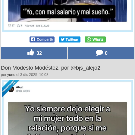
32
0
Don Modesto Modéstez, por @bjs_alejo2
por
yuno
el 3 dic 2025, 10:03