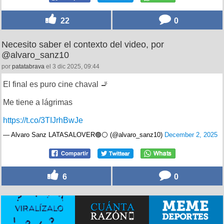
22
0
Necesito saber el contexto del video, por
@alvaro_sanz10
por
patatabrava
el 3 dic 2025, 09:44
El final es puro cine chaval 🚬
Me tiene a lágrimas
https://t.co/3TIJrhBwJe
— Alvaro Sanz LATASALOVER🟣⚪️ (@alvaro_sanz10)
December 2, 2025
6
0