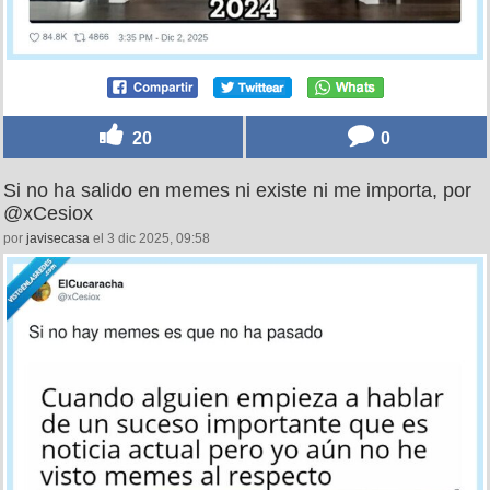
20
0
Si no ha salido en memes ni existe ni me importa, por
@xCesiox
por
javisecasa
el 3 dic 2025, 09:58