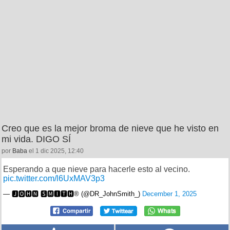
Creo que es la mejor broma de nieve que he visto en
mi vida. DIGO SÍ
por
Baba
el 1 dic 2025, 12:40
Esperando a que nieve para hacerle esto al vecino.
pic.twitter.com/l6UxMAV3p3
— 🅹🅾🅷🅽 🆂🅼🅸🆃🅷®️ (@DR_JohnSmith_)
December 1, 2025