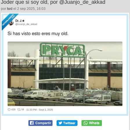
Joder que si soy old, por @Juanjo_de_akkad
por
twd
el 2 sep 2025, 16:03