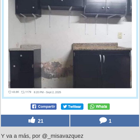
21
1
Y va a más, por @_misavazquez