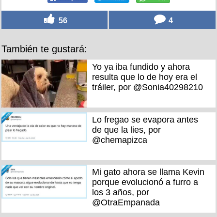
56
4
También te gustará:
Yo ya iba fundido y ahora
resulta que lo de hoy era el
tráiler, por @Sonia40298210
Lo fregao se evapora antes
de que la lies, por
@chemapizca
Mi gato ahora se llama Kevin
porque evolucionó a furro a
los 3 años, por
@OtraEmpanada