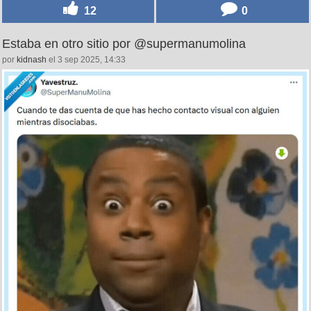
12
0
Estaba en otro sitio por @supermanumolina
por
kidnash
el 3 sep 2025, 14:33