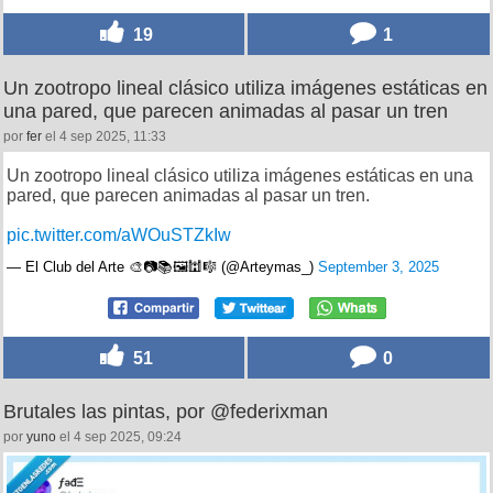
19
1
Un zootropo lineal clásico utiliza imágenes estáticas en
una pared, que parecen animadas al pasar un tren
por
fer
el 4 sep 2025, 11:33
Un zootropo lineal clásico utiliza imágenes estáticas en una
pared, que parecen animadas al pasar un tren.
pic.twitter.com/aWOuSTZkIw
— El Club del Arte 🎨📷📚🖼🕍🎼 (@Arteymas_)
September 3, 2025
51
0
Brutales las pintas, por @federixman
por
yuno
el 4 sep 2025, 09:24