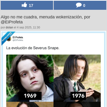
17
0
Algo no me cuadra, menuda wokenización, por
@EiProfeta
por
dolan
el 4 sep 2025, 11:30