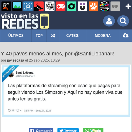
ÚLTIMOS
TOP
CATEG.
MODERA
Y 40 pavos menos al mes, por @SantiLiebanaR
por
javisecasa
el 25 sep 2025, 10:29