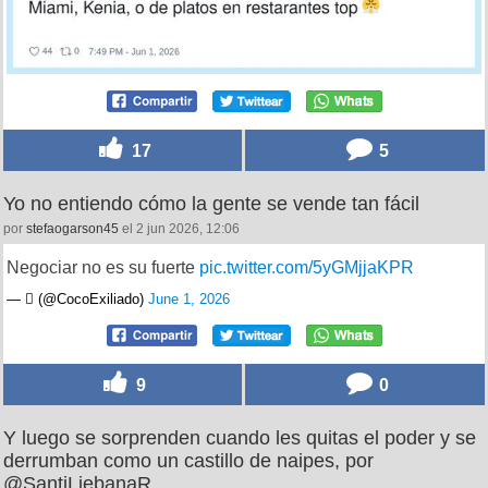
17
5
Yo no entiendo cómo la gente se vende tan fácil
por
stefaogarson45
el 2 jun 2026, 12:06
Negociar no es su fuerte
pic.twitter.com/5yGMjjaKPR
— ‏️ٓ‏️ (@CocoExiliado)
June 1, 2026
9
0
Y luego se sorprenden cuando les quitas el poder y se
derrumban como un castillo de naipes, por
@SantiLiebanaR