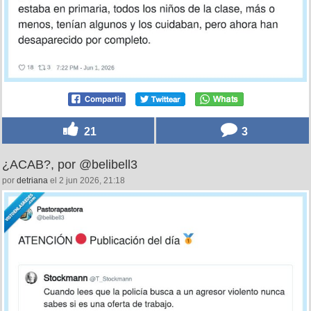
21
3
¿ACAB?, por @belibell3
por
detriana
el 2 jun 2026, 21:18