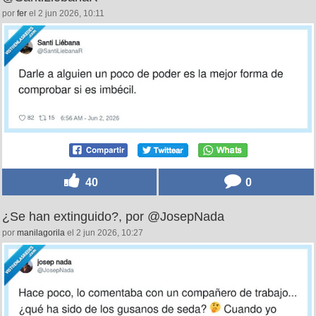
por
fer
el 2 jun 2026, 10:11
40
0
¿Se han extinguido?, por @JosepNada
por
manilagorila
el 2 jun 2026, 10:27