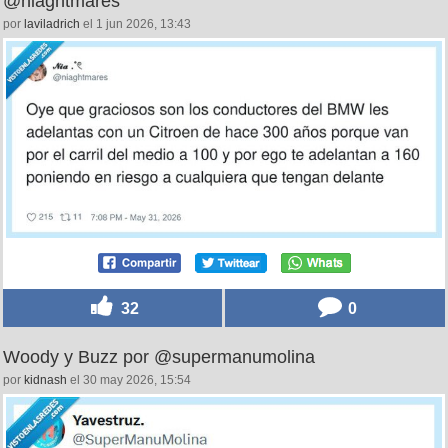
@niaghtmares
por
laviladrich
el 1 jun 2026, 13:43
32
0
Woody y Buzz por @supermanumolina
por
kidnash
el 30 may 2026, 15:54