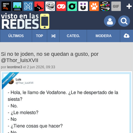
ÚLTIMOS
TOP
CATEG.
MODERA
Si no te joden, no se quedan a gusto, por
@Thor_luisXVII
por
leontine3
el 2 jun 2026, 09:33