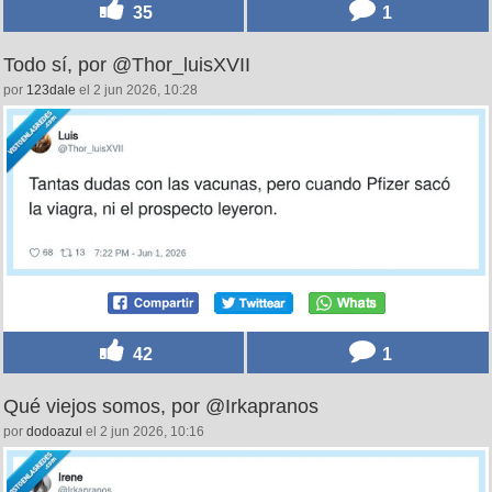
35
1
Todo sí, por @Thor_luisXVII
por
123dale
el 2 jun 2026, 10:28
42
1
Qué viejos somos, por @Irkapranos
por
dodoazul
el 2 jun 2026, 10:16