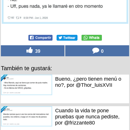
39
0
También te gustará:
Bueno, ¿pero tienen menú o
no?, por @Thor_luisXVII
Cuando la vida te pone
pruebas que nunca pediste,
por @frizzante80