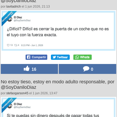
@SoyDaniloDiaz
por
laviladrich
el 1 jun 2026, 21:13
16
0
No estoy tieso, estoy en modo adulto responsable, por
@SoyDaniloDiaz
por
stefaogarson45
el 1 jun 2026, 13:47