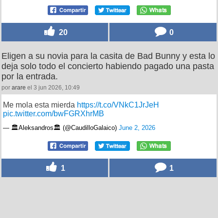
20
0
Eligen a su novia para la casita de Bad Bunny y esta lo
deja solo todo el concierto habiendo pagado una pasta
por la entrada.
por
arare
el 3 jun 2026, 10:49
Me mola esta mierda
https://t.co/VNkC1JrJeH
pic.twitter.com/bwFGRXhrMB
— 🏛️Aleksandros🏛️ (@CaudilloGalaico)
June 2, 2026
1
1