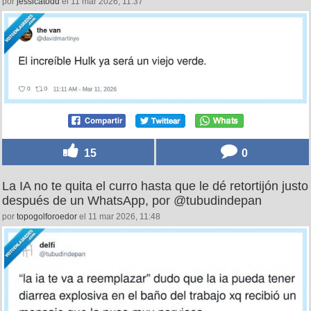
por
jessicatodd
el 11 mar 2026, 11:37
15
0
La IA no te quita el curro hasta que le dé retortijón justo
después de un WhatsApp, por @tubudindepan
por
topogolforoedor
el 11 mar 2026, 11:48