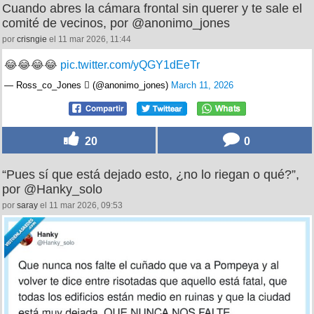
Cuando abres la cámara frontal sin querer y te sale el
comité de vecinos, por @anonimo_jones
por
crisngie
el 11 mar 2026, 11:44
😂😂😂😂
pic.twitter.com/yQGY1dEeTr
— Ross_co_Jones  (@anonimo_jones)
March 11, 2026
20
0
“Pues sí que está dejado esto, ¿no lo riegan o qué?”,
por @Hanky_solo
por
saray
el 11 mar 2026, 09:53