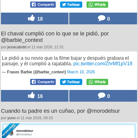
18
0
El chaval cumplió con lo que se le pidió, por
@barbie_context
por
jessicatodd
el 11 mar 2026, 12:31
Le pidió a su novio que la filme bajar y después grabara el
paisaje, y él cumplió a rajatabla.
pic.twitter.com/ZhrMf1pV18
— Frases Barbie (@barbie_context)
March 10, 2026
16
0
Cuando tu padre es un cuñao, por @morodelsur
por
yuno
el 11 mar 2026, 09:33