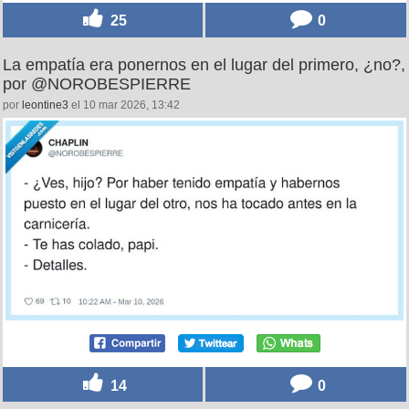
25
0
La empatía era ponernos en el lugar del primero, ¿no?,
por @NOROBESPIERRE
por
leontine3
el 10 mar 2026, 13:42
14
0