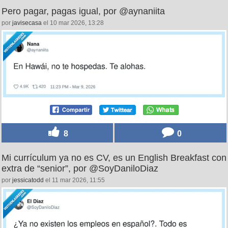
Pero pagar, pagas igual, por @aynaniita
por
javisecasa
el 10 mar 2026, 13:28
8
0
Mi currículum ya no es CV, es un English Breakfast con
extra de “senior”, por @SoyDaniloDiaz
por
jessicatodd
el 11 mar 2026, 11:55