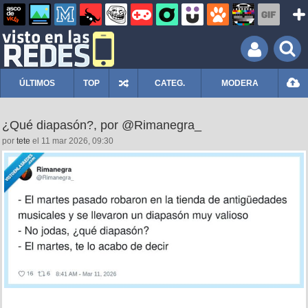
ÚLTIMOS
TOP
CATEG.
MODERA
¿Qué diapasón?, por @Rimanegra_
por
tete
el 11 mar 2026, 09:30