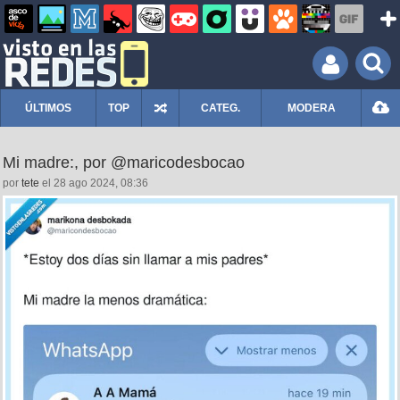
ÚLTIMOS
TOP
CATEG.
MODERA
Mi madre:, por @maricodesbocao
por
tete
el 28 ago 2024, 08:36