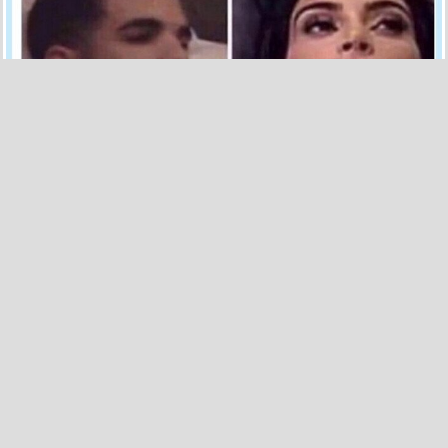
10
0
Qué necesidad de crear eso, por @SKTheKingYT
por
matalotempollon
el 26 ago 2024, 09:18
His Soul Left His Body 🤣🤣
pic.twitter.com/zR2fdG03v3
— Shawn K The King  (@SKTheKingYT)
August 24, 2024