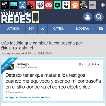
ÚLTIMOS
TOP
CATEG.
MODERA
Más factible que cambiar la contraseña por
@fus_ro_dahniel
por
pepinodorado
el 24 mar 2014, 00:04