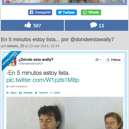
507
13
En 5 minutos estoy lista... por @dondeestawally7
por
relewix_25
el 23 mar 2014, 15:44