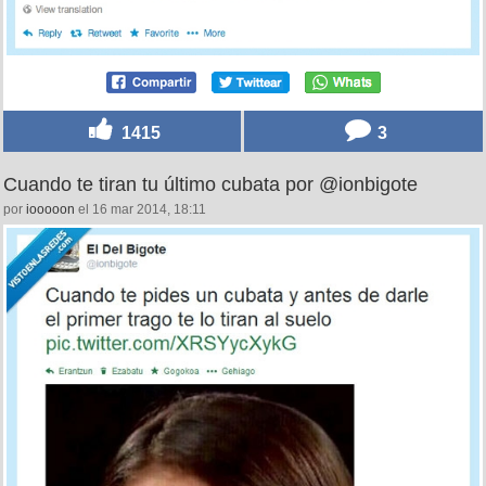
1415
3
Cuando te tiran tu último cubata por @ionbigote
por
iooooon
el 16 mar 2014, 18:11