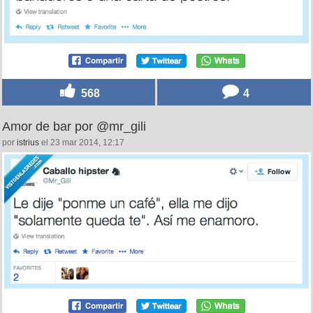
568
4
Amor de bar por @mr_gili
por
istrius
el 23 mar 2014, 12:17