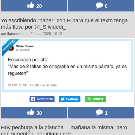
20
0
Yo escribiendo “haber” con H para que el texto tenga
más flow, por @_Silvidedi_
por
flamenquin
el 24 mar 2026, 10:15
30
1
Hoy pechuga a la plancha… mañana la misma, pero
con pimentón, por @anilucky