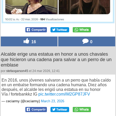
16
0
Alcalde erige una estatua en honor a unos chavales
que hicieron una cadena para salvar a un perro de un
emblase
por
stefaogarson45
el 24 mar 2026, 12:41
En 2016, unos jóvenes salvaron a un perro que había caído
en un embalse formando una cadena humana. Diez años
después, el alcalde les erigió una estatua en su honor
Vía / fortebankkz IG
pic.twitter.com/iM2GP87JFV
— ceciarmy (@ceciarmy)
March 23, 2026