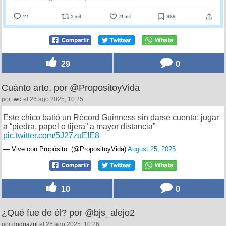
29
0
Cuánto arte, por @PropositoyVida
por
twd
el 26 ago 2025, 10:25
Este chico batió un Récord Guinness sin darse cuenta: jugar
a “piedra, papel o tijera” a mayor distancia”
pic.twitter.com/5J27zuEIE8
— Vive con Propósito. (@PropositoyVida)
August 25, 2025
10
0
¿Qué fue de él? por @bjs_alejo2
por
dodoazul
el 26 ago 2025, 10:26