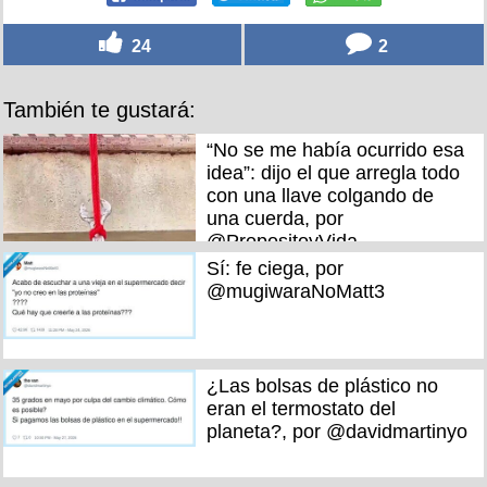
24
2
También te gustará:
“No se me había ocurrido esa
idea”: dijo el que arregla todo
con una llave colgando de
una cuerda, por
@PropositoyVida
Sí: fe ciega, por
@mugiwaraNoMatt3
¿Las bolsas de plástico no
eran el termostato del
planeta?, por @davidmartinyo