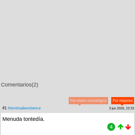
Comentarios
(2)
Por orden cronológico
Por mejores
#1
thevirtualexistence
3 jun 2026, 23:33
Menuda tontedía.
4