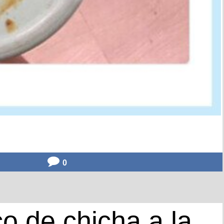
0
co de chicha a la