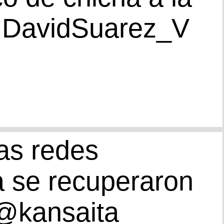
 @DavidSuarez_V
las redes
a se recuperaron
 @kansaita_