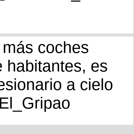
e más coches
 habitantes, es
sionario a cielo
@El_Gripao