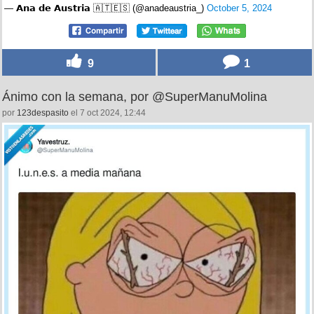
— 𝗔𝗻𝗮 𝗱𝗲 𝗔𝘂𝘀𝘁𝗿𝗶𝗮 🇦🇹🇪🇸 (@anadeaustria_)
October 5, 2024
9
1
Ánimo con la semana, por @SuperManuMolina
por
123despasito
el 7 oct 2024, 12:44