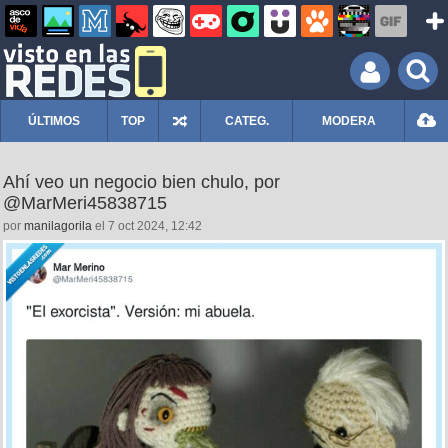
ÚLTIMOS
TOP
CATEG.
MODERA
Ahí veo un negocio bien chulo, por
@MarMeri45838715
por
manilagorila
el 7 oct 2024, 12:42