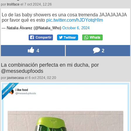
por
trollface
el 7 oct 2024, 12:26
Lo de las baby showers es una cosa tremenda JAJAJAJAJA
por favor qué es esto
pic.twitter.com/hJDYotqHIm
— Natalia Álvarez (@Natalia_Who)
October 6, 2024
4
2
La combinación perfecta en mi ducha, por
@messedupfoods
por
javisecasa
el 6 oct 2024, 02:20