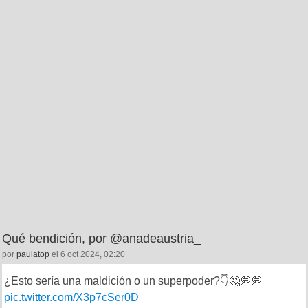
Qué bendición, por @anadeaustria_
por
paulatop
el 6 oct 2024, 02:20
¿Esto sería una maldición o un superpoder?👇🤔💭💭
pic.twitter.com/X3p7cSer0D