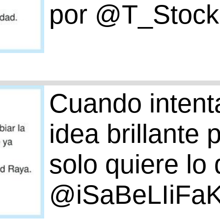
por @T_Stoc
Cuando intent
idea brillante 
solo quiere lo
@iSaBeLIiFa