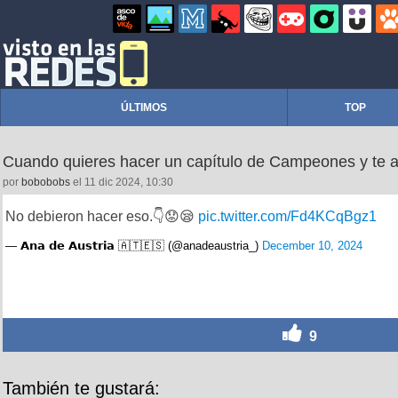
ÚLTIMOS
TOP
Cuando quieres hacer un capítulo de Campeones y te 
por
bobobobs
el 11 dic 2024, 10:30
No debieron hacer eso.👇😟😪
pic.twitter.com/Fd4KCqBgz1
— 𝗔𝗻𝗮 𝗱𝗲 𝗔𝘂𝘀𝘁𝗿𝗶𝗮 🇦🇹🇪🇸 (@anadeaustria_)
December 10, 2024
9
También te gustará: