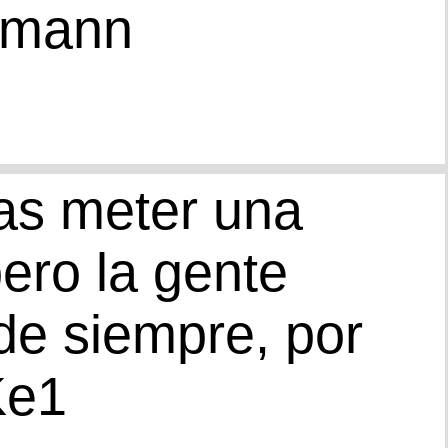
kmann
as meter una
pero la gente
 de siempre, por
Ke1