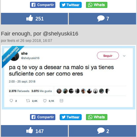
251
7
Fair enough, por @shelyuskii16
por feels el 26 sep 2018, 16:07
147
2