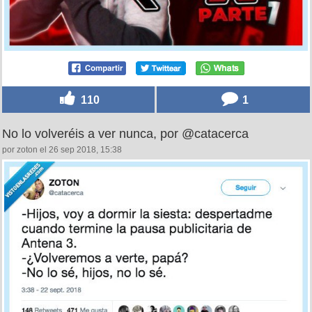
110
1
No lo volveréis a ver nunca, por @catacerca
por zoton el 26 sep 2018, 15:38