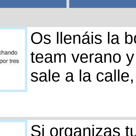
Os llenáis la b
team verano y
sale a la call
Si organizas t