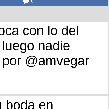
5
oca con lo del
 luego nadie
e, por @amvegar
u boda en