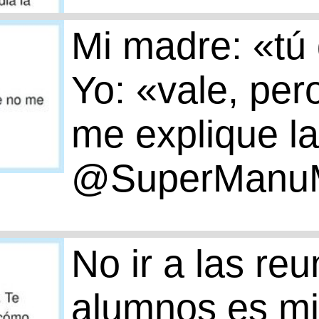
Mi madre: «tú 
Yo: «vale, per
me explique la
@SuperManuM
No ir a las re
alumnos es mi