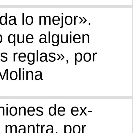
da lo mejor».
o que alguien
s reglas», por
olina
uniones de ex-
 mantra, por