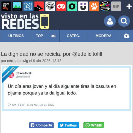
ÚLTIMOS
TOP
CATEG.
MODERA
La dignidad no se recicla, por @etfelicitofill
por
cecilialudwig
el 6 abr 2026, 13:43