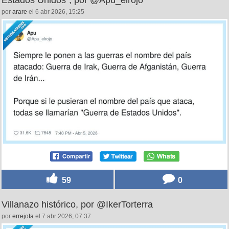
por
arare
el 6 abr 2026, 15:25
59
0
Villanazo histórico, por @IkerTorterra
por
errejota
el 7 abr 2026, 07:37