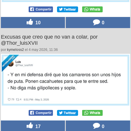
10
0
Excusas que creo que no van a colar, por
@Thor_luisXVII
por
kymeloss2
el 4 may 2026, 11:36
17
0