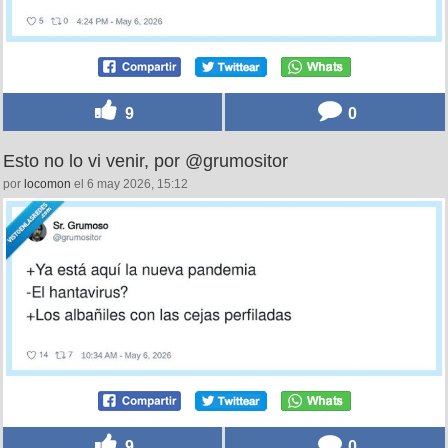
9
0
Esto no lo vi venir, por @grumositor
por
locomon
el 6 may 2026, 15:12
9
0