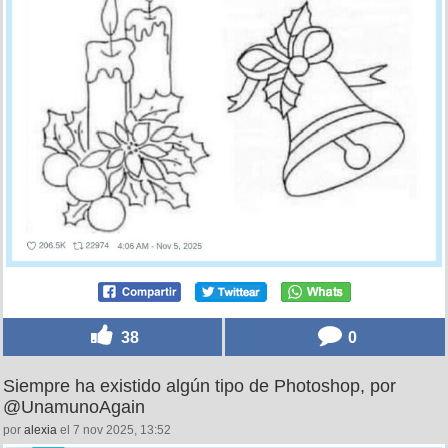
38
0
Siempre ha existido algún tipo de Photoshop, por
@UnamunoAgain
por
alexia
el 7 nov 2025, 13:52