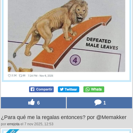
6
1
¿Para qué me la regalas entonces? por @Memakker
por
errejota
el 7 nov 2025, 12:53