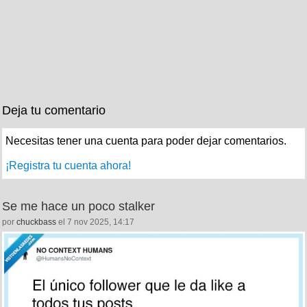
Deja tu comentario
Necesitas tener una cuenta para poder dejar comentarios.
¡Registra tu cuenta ahora!
Se me hace un poco stalker
por
chuckbass
el 7 nov 2025, 14:17