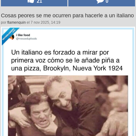
21
0
Cosas peores se me ocurren para hacerle a un italiano
por
flamenquin
el 7 nov 2025, 14:19