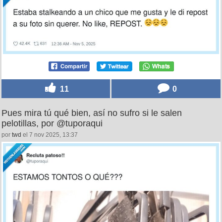
11
0
Pues mira tú qué bien, así no sufro si le salen
pelotillas, por @tuporaqui
por
twd
el 7 nov 2025, 13:37