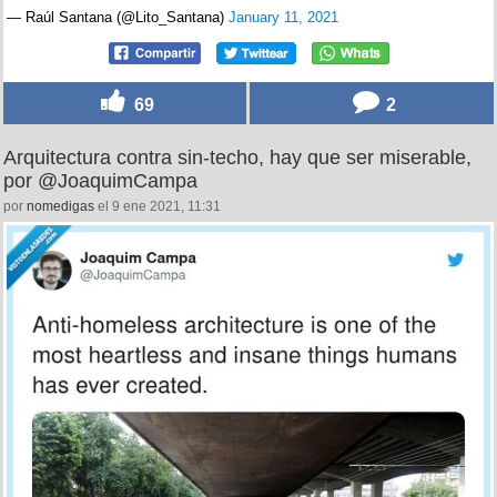
— Raúl Santana (@Lito_Santana)
January 11, 2021
69
2
Arquitectura contra sin-techo, hay que ser miserable,
por @JoaquimCampa
por
nomedigas
el 9 ene 2021, 11:31