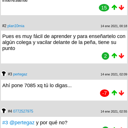
interesante
15
#2
plan10mia
14 ene 2021, 00:18
Pues es muy fácil de aprender y para enseñartelo con
algún colega y vacilar delante de la peña, tiene su
punto
2
#3
pertegaz
14 ene 2021, 02:09
Ahí pone 7085 xq tú lo digas...
-7
#4
0772527975
14 ene 2021, 02:55
#3
@pertegaz
y por qué no?