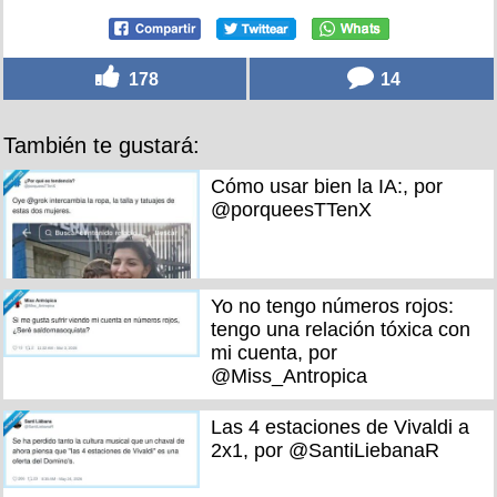
178
14
También te gustará:
Cómo usar bien la IA:, por
@porqueesTTenX
Yo no tengo números rojos:
tengo una relación tóxica con
mi cuenta, por
@Miss_Antropica
Las 4 estaciones de Vivaldi a
2x1, por @SantiLiebanaR