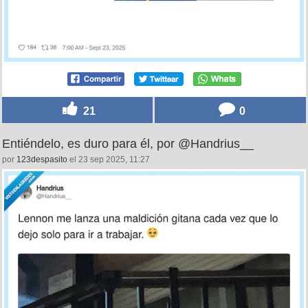
21
0
Entiéndelo, es duro para él, por @Handrius__
por
123despasito
el 23 sep 2025, 11:27