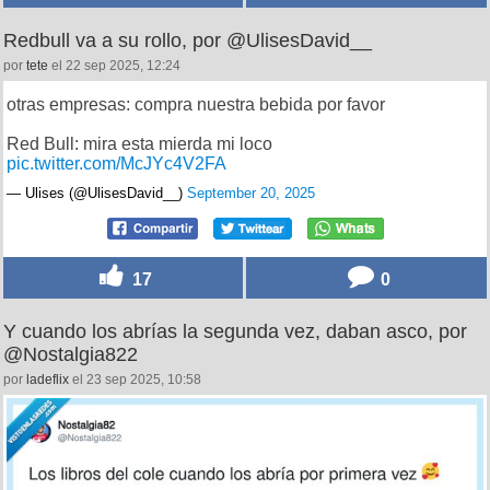
Redbull va a su rollo, por @UlisesDavid__
por
tete
el 22 sep 2025, 12:24
otras empresas: compra nuestra bebida por favor
Red Bull: mira esta mierda mi loco
pic.twitter.com/McJYc4V2FA
— Ulises (@UlisesDavid__)
September 20, 2025
17
0
Y cuando los abrías la segunda vez, daban asco, por
@Nostalgia822
por
ladeflix
el 23 sep 2025, 10:58