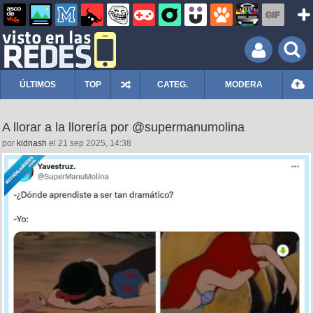
ÚLTIMOS
TOP
CATEG.
MODERA
A llorar a la llorería por @supermanumolina
por
kidnash
el 21 sep 2025, 14:38