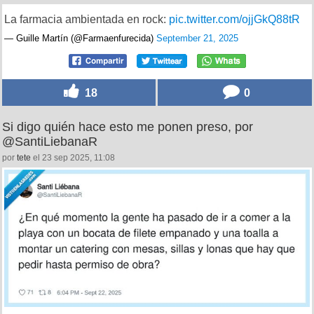
La farmacia ambientada en rock:
pic.twitter.com/ojjGkQ88tR
— Guille Martín (@Farmaenfurecida)
September 21, 2025
18
0
Si digo quién hace esto me ponen preso, por
@SantiLiebanaR
por
tete
el 23 sep 2025, 11:08