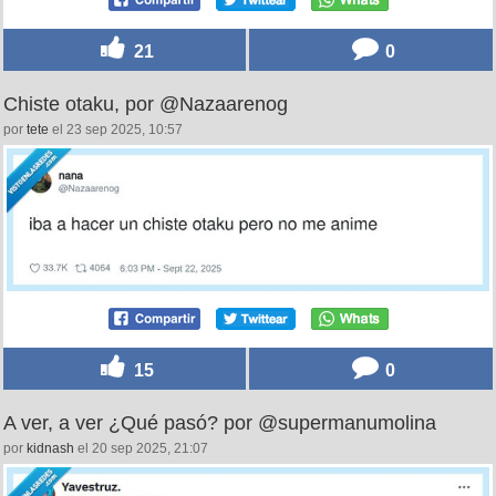
21
0
Chiste otaku, por @Nazaarenog
por
tete
el 23 sep 2025, 10:57
15
0
A ver, a ver ¿Qué pasó? por @supermanumolina
por
kidnash
el 20 sep 2025, 21:07