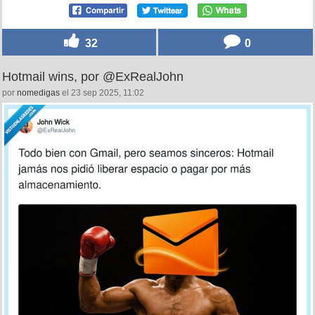
32
0
Hotmail wins, por @ExRealJohn
por
nomedigas
el 23 sep 2025, 11:02